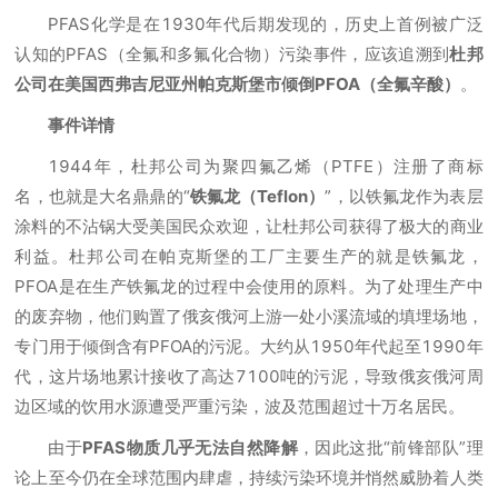
PFAS化学是在1930年代后期发现的，历史上首例被广泛
认知的PFAS（全氟和多氟化合物）污染事件，应该追溯到
杜邦
公司在美国西弗吉尼亚州帕克斯堡市倾倒PFOA（全氟辛酸）
。
事件详情
1944年，杜邦公司为聚四氟乙烯（PTFE）注册了商标
名，也就是大名鼎鼎的“
铁氟龙（Teflon）
”，以铁氟龙作为表层
涂料的不沾锅大受美国民众欢迎，让杜邦公司获得了极大的商业
利益。杜邦公司在帕克斯堡的工厂主要生产的就是铁氟龙，
PFOA是在生产铁氟龙的过程中会使用的原料。为了处理生产中
的废弃物，他们购置了俄亥俄河上游一处小溪流域的填埋场地，
专门用于倾倒含有PFOA的污泥。大约从1950年代起至1990年
代，这片场地累计接收了高达7100吨的污泥，导致俄亥俄河周
边区域的饮用水源遭受严重污染，波及范围超过十万名居民。
由于
PFAS物质几乎无法自然降解
，因此这批“前锋部队”理
论上至今仍在全球范围内肆虐，持续污染环境并悄然威胁着人类