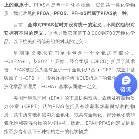
上的氟原子。
PFAS不是单一种化学物质，它是某一类化学物
质，我们常见的
PFOA、PFOS、PFHxS都属于PFAS的一种
。
目前，
全球对PFAS暂时并没有统一的定义，不同的组织对
它拥有不同的定义
，这也导致它涵盖了8,000到700万种化学
品。以下杭美介绍部分组织对其的定义：
早期定义要求它们至少包含一个全氟烷基部分，
−CnF2n+1。从2021年开始，经合组织（OECD）扩展了其术
语，PFAS被定义为含有至少一个全氟化甲基（–CF3）或亚甲基
碳原子（–CF2–），没有连接任何H/Cl/Br/I原子的氟化物质。欧
洲化学品管理局（ECHA）基本认同这一定义。
美国环境保护局（EPA）的下属机构预防、农药及有毒物质
办公室（OPPT）认为PFAS包括具有烷基和烷基醚结构的物
质，其中所有饱和碳均为全氟化，或具有全氟化、部分氟化或非
氟化饱和碳混合物的化学结构。因此，EPA对PFAS的定义是是
指至少含有以下三种结构之一的化学物质：