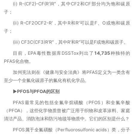
(i) R-(CF2)-CF(R′)R″，其中CF2和CF部分均为饱和碳原
子；
(ii) R-CF2OCF2-R′，其中R和R′可以是F、O或饱和碳原
子；
(iii) CF3C(CF3)R′R″，其中R′和R″可以是F或饱和碳原子。
目前，EPA毒性数据库DSSTox列出了
14,735
种独特的
PFAS化合物。
加州宪法则在《健康与安全法典》将PFAS定义为一类含有
至少一个全氟化碳原子的氟化有机化学品。
▶
PFOS与PFOA的区别
PFAS最常见的包括全氟辛烷磺酸（PFOS）和全氟辛酸
（PFOA），这些化学物质曾被广泛用于织物和皮革涂料、家庭
清洁产品、消防泡沫和防污地毯等物质中。它们的区别是什么？
PFOS属于全氟磺酸（Perfluorosulfonic acids）类，分子