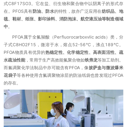
式C8F17SO3。它在盐、衍生物和聚合物中以阴离子的形式存
在。PFOS具有
防油、防水
的特性，故亦广泛应用在
纺织品、地
毯、鞋材、纸张、影印涂料、消防泡沫、航空液压油等制造领域
中
。
PFOA属于全氟羧酸（Perfluorocarboxvlic acids）类，分
子式C8HO2F15，微溶于水，熔点52-56℃，沸点189℃。
PFOA物质具有优异的
热稳定性、化学稳定性、高表面活性、疏
水疏油性能
，常用于生产高效能氟聚合物如
铁弗龙
等加工助剂。
而氟调聚化学法制品中亦可能含有PFOA，像
披萨盒与微波爆米
花袋子
等各种使用含氟调聚物涂层的防油纸袋也曾发现过PFOA
的存在。