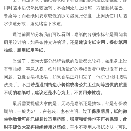
用时遇水后仍然比较强韧，不会到处沾上纸屑，方便擦拭嘴巴、
餐桌等；而卷纸则要求较低的纵向湿抗张强度，上厕所使用后遇
水快速分散，避免堵塞下水道。
通过前面的分析我们可以看到，卷纸的各项指标都是围绕着
厕用设计的，如果条件允许的话，还是
建议专纸专用，餐巾纸用
抽纸，厕用纸用卷纸。
当然了，因为大部分品牌卷纸的质量都比较好，如果身上没
有带抽纸，事急从权，临时用质量好的卷纸当餐巾纸也没有什么
问题。就像香皂和肥皂，如果香皂正好用完了，偶尔也能用肥皂
洗洗手。不过
若是遇到街边小餐馆或者公共卫生间等提供的质量
不明的卷纸时，建议还是小心为上，不要用来擦嘴。
最后需要提醒大家的是，无论是卷纸还是抽纸，都是有保质
期的，一般为3年，在包装上也有注明。
过了保质期后，纸的微
生物数量可能已经超过适用范围，强度和韧性也不再有保障，此
时不建议大家再继续使用这些纸
，至少不要用来擦拭皮肤（可以