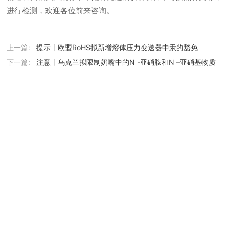
进行检测，欢迎各位前来咨询。
上一篇:
提示丨欧盟RoHS拟新增熔体压力变送器中汞的豁免
下一篇:
注意丨乌克兰拟限制奶嘴中的N -亚硝胺和N –亚硝基物质
Copyright © 2016-2026 杭美检测公司版权所有