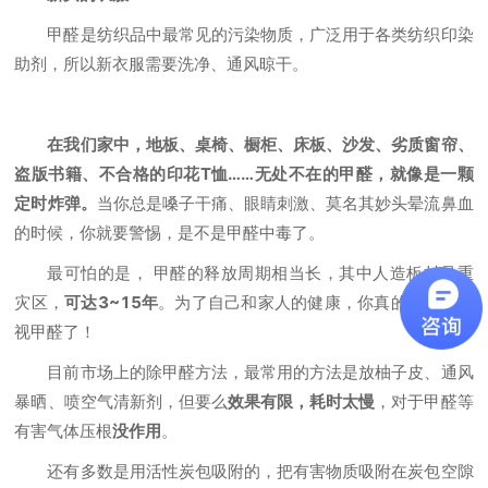
甲醛是纺织品中最常见的污染物质，广泛用于各类纺织印染
助剂，所以新衣服需要洗净、通风晾干。
在我们家中，地板、桌椅、橱柜、床板、沙发、劣质窗帘、
盗版书籍、不合格的印花T恤……无处不在的甲醛，就像是一颗
定时炸弹。
当你总是嗓子干痛、眼睛刺激、莫名其妙头晕流鼻血
的时候，你就要警惕，是不是甲醛中毒了。
最可怕的是， 甲醛的释放周期相当长，其中人造板材是重
灾区，
可达3~15年
。为了自己和家人的健康，你真的不能再忽
视甲醛了！
目前市场上的除甲醛方法，最常用的方法是放柚子皮、通风
暴晒、喷空气清新剂，但要么
效果有限，耗时太慢
，对于甲醛等
有害气体压根
没作用
。
还有多数是用活性炭包吸附的，把有害物质吸附在炭包空隙