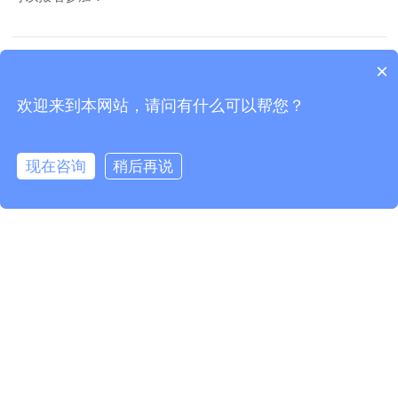
上一篇:
杭美检测受邀出席跨境进口商品质量安全公共服务平台一
×
周年庆典活动并获授牌
下一篇:
杭美检测亮相第二届数字贸易与全球供应链高峰论坛
欢迎来到本网站，请问有什么可以帮您？
现在咨询
稍后再说
Copyright © 2016-2026 杭美检测公司版权所有