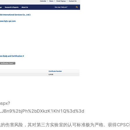
aspx?
iLJBn9%2bjPh%2bDXkzK1KhI1Q%3d%3d
成的伤害风险，其对第三方实验室的认可标准极为严格。获得CPSC