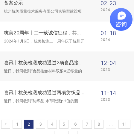
备案公示
02-23
2024
杭州杭美质量技术服务有限公司实验室建设项
目环境影响登记备案公示
杭美20周年丨二十载诚信征程，共铸杭美新辉煌
01-18
2024
2024年1月6日，杭美检测二十周年庆于杭州开
元曼居-金禧宴酒店盛大启幕。在过去的20年
里，杭美不断成长壮大，取得了一个又一个辉
煌成绩。
喜讯丨杭美检测成功通过2项食品接触材料相关验证计划！
12-04
2023
近日，我司收到“食品接触材料双酚A迁移量的
测定”、“食品包装塑料袋中高锰酸钾消耗量、
总迁移量和重金属的测定”2项能力验证结果通
知单，结果均为满意！
喜讯丨杭美检测成功通过两项纺织品相关能力验证计划！
11-14
2023
近日，我司收到“纺织品 水萃取液pH值的测
定”、“纺织品 游离和水解的甲醛测定”两项能力
验证结果通知单，结果均为满意！充分证明了
我司在纺织品领域优秀的检测能力...
«
1
2
3
4
5
6
7
8
...
11