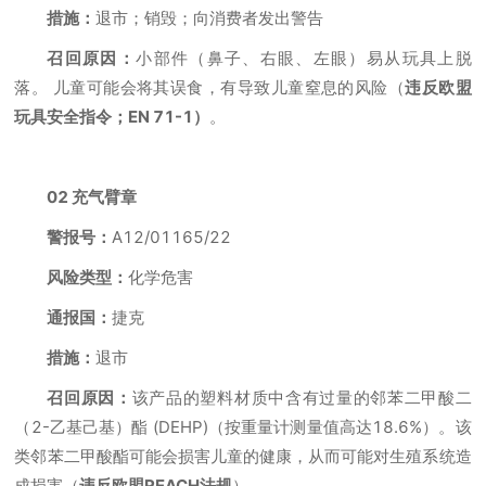
措施：
退市；销毁；向消费者发出警告
召回原因：
小部件（鼻子、右眼、左眼）易从玩具上脱
落。 儿童可能会将其误食，有导致儿童窒息的风险（
违反欧盟
玩具安全指令；EN 71-1）
。
02 充气臂章
警报号：
A12/01165/22
风险类型：
化学危害
通报国：
捷克
措施：
退市
召回原因：
该产品的塑料材质中含有过量的邻苯二甲酸二
（2-乙基己基）酯 (DEHP)（按重量计测量值高达18.6%）。该
类邻苯二甲酸酯可能会损害儿童的健康，从而可能对生殖系统造
成损害（
违反欧盟REACH法规
）。