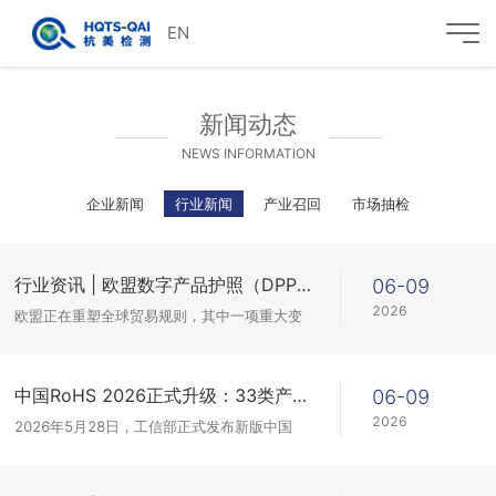
EN
新闻动态
NEWS INFORMATION
企业新闻
行业新闻
产业召回
市场抽检
行业资讯 | 欧盟数字产品护照（DPP）重塑欧洲纺织服装市场，合规迎来硬要求
06-09
2026
欧盟正在重塑全球贸易规则，其中一项重大变
革便是数字产品护照（DPP）。这一新体系将
影响所有在欧洲销售的产品，尤其是高度依赖
欧洲市场纺织服装业。
中国RoHS 2026正式升级：33类产品纳入强制管控，企业如何快速合规？
06-09
2026
2026年5月28日，工信部正式发布新版中国
RoHS《达标管理目录》及例外清单。本次升级
是中国RoHS实施以来力度最大的一次调整：