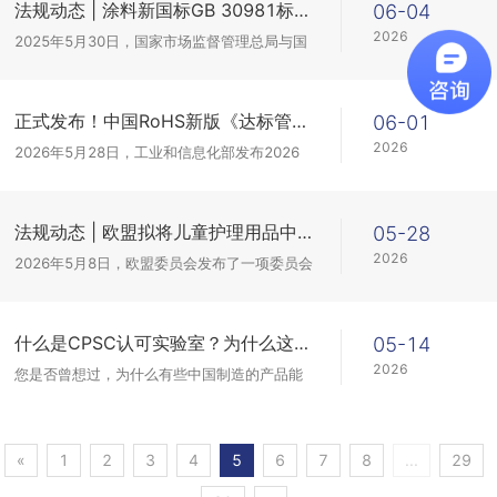
法规动态 | 涂料新国标GB 30981标准全面升级！
06-04
2026
2025年5月30日，国家市场监督管理总局与国
家标准化管理委员会联合发布了GB 30981.1-
2025、GB 30981.2-2025两项涂料有害物质
限量强制性国家标准，
正式发布！中国RoHS新版《达标管理目录》和《例外清单》来了
06-01
2026
2026年5月28日，工业和信息化部发布2026
年第11号公告，正式发布《电器电子产品有害
物质限制使用达标管理目录（2026年版）》
（以下简称“《达标管理目录》”）和《...
法规动态 | 欧盟拟将儿童护理用品中CMR物质纳入REACH监管
05-28
2026
2026年5月8日，欧盟委员会发布了一项委员会
法规草案，拟修订REACH法规 (EC) No
1907/2006附录 XVII，新增对儿童护理产品
（Childcare articles）中CMR 1A/1B 类物...
什么是CPSC认可实验室？为什么这个资质对出口美国至关重要
05-14
2026
您是否曾想过，为什么有些中国制造的产品能
顺利进入美国市场，而有些却被海关拒之门
外？其中一个关键因素就在于是否通过了CPSC
认可实验室的检测认证。
«
1
2
3
4
5
6
7
8
...
29